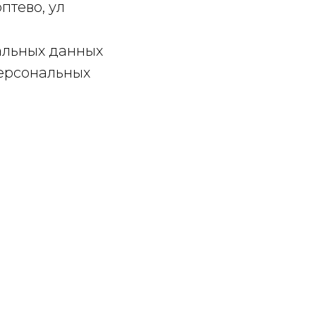
птево, ул
нальных данных
персональных
ГРН/ОГРНИП:
247700535510