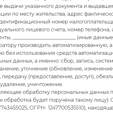
е выдачи указанного документа и выдавшем
ции по месту жительства, адрес фактическ
дентификационный номер налогоплательщи
уального лицевого счета, номер телефона,
чты, _________________________ (иные данные)
атору производить автоматизированную, а
ю без использования средств автоматизац
ных данных, а именно: сбор, запись, систе
анение, уточнение (обновление, изменение)
 передачу (предоставление, доступ), обезл
 удаление, уничтожение.
вляющее обработку персональных данных 
и обработка будет поручена такому лицу):
7743455025, ОГРН- 1247700535510), находящ