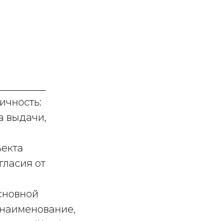
_________
ичность:
та выдачи,
ъекта
гласия от
основной
 (наименование,