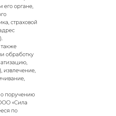
 его органе,
ого
ка, страховой
 адрес
.
 также
ии обработку
матизацию,
, извлечение,
ичивание,
по поручению
 ООО «Сила
ееся по