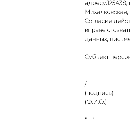
адресу:125438, 
Михалковская, д
Согласие дейст
вправе отозват
данных, письм
Субъект персон
_______________
/_______________
(подпись)
(Ф.И.О.)
Информация предоставленная на этом сайте, не явл
Она адресована только для профессиональных инвес
"__"________ ____
Полное наименование:
ОБЩЕСТВО С ОГРАНИЧЕННОЙ ОТВЕТСТВЕННОСТЬЮ "