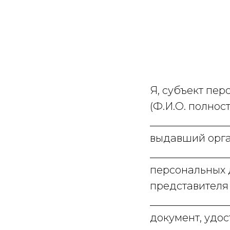
Я, субъект пер
(Ф.И.О. полнос
______________
выдавший орган
_______________
персональных д
представителя
_______________
документ, удос