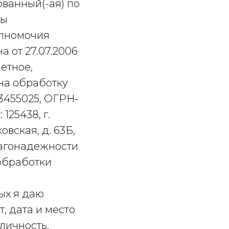
ованный(-ая) по
ты
олномочия
а от 27.07.2006
етное,
на обработку
3455025, ОГРН-
125438, г.
вская, д. 63Б,
благонадежности
 обработки
ых я даю
т, дата и место
личность,