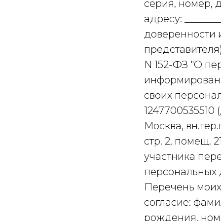
серия, номер, 
адресу: _______
доверенности 
представителя),
N 152-ФЗ "О пе
информированн
своих персона
1247700535510 (
Москва, вн.тер
стр. 2, помещ.
участника пере
персональных 
Перечень моих
согласие: фамил
рождения, ном