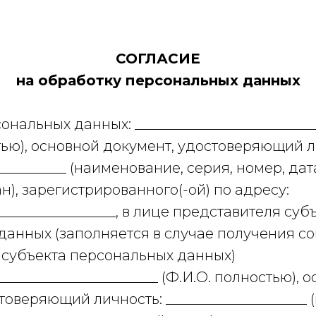
СОГЛАСИЕ
на обработку персональных данных
сональных данных: __________________________
тью), основной документ, удостоверяющий л
___________ (наименование, серия, номер, да
), зарегистрированного(-ой) по адресу:
_________________, в лице представителя суб
анных (заполняется в случае получения со
 субъекта персональных данных)
_______________________ (Ф.И.О. полностью), 
товеряющий личность: ____________________