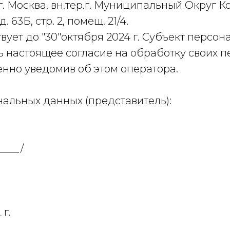
г. Москва, вн.тер.г. Муниципальный Округ Ко
. 63Б, стр. 2, помещ. 21/4
.
вует до "30"октября 2024 г. Субъект персо
ь настоящее согласие на обработку своих 
енно уведомив об этом оператора.
альных данных (представитель):
____/
яется публичной офертой и не является предложением
торов.
 г.
ИНН:
О
СИЛА СВЯЗЕЙ"
7743455025
1