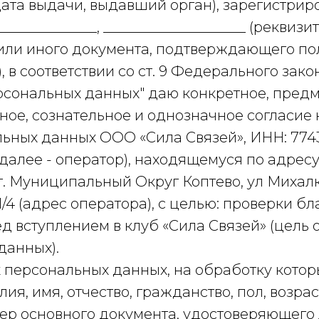
дата выдачи, выдавший орган), зарегистрир
______________, ____________________ (реквизи
или иного документа, подтверждающего п
 в соответствии со ст. 9 Федерального закон
рсональных данных" даю конкретное, предм
ое, сознательное и однозначное согласие 
льных данных ООО «Сила Связей», ИНН: 774
далее - оператор), находящемуся по адресу: 
.г. Муниципальный Округ Коптево, ул Михалко
 21/4 (адрес оператора), с целью: проверки 
д вступлением в клуб «Сила Связей» (цель
данных).
 персональных данных, на обработку котор
ия, имя, отчество, гражданство, пол, возрас
ер основного документа, удостоверяющего 