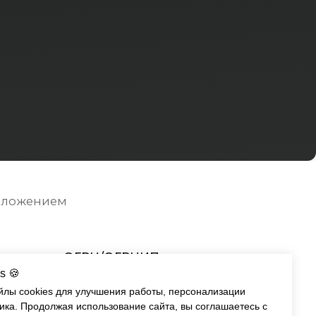
ГРН/ОГРНИП:
247700535510
ка конфиденциальности
s 🍪
йлы cookies для улучшения работы, персонализации
ика. Продолжая использование сайта, вы соглашаетесь с