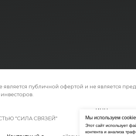
яется публичной офертой и не является предложением
торов.
ИНН:
О
СИЛА СВЯЗЕЙ"
7743455025
1
тактный e-
silasvyazey@mail.ru
l:
Полити
нных
Мы используем cookie
Этот сайт использует фа
контента и анализа траф