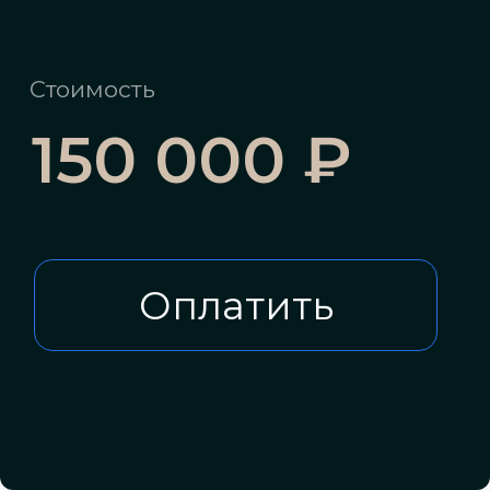
Оплатить
Информация предоставленная на
этом сайте, не является публичной
офертой и не является
предложением
Она адресована только для
профессиональных инвесторов.
Полное наименование:
ОБЩЕСТВО С ОГРАНИЧЕННОЙ
ОТВЕТСТВЕННОСТЬЮ "СИЛА СВЯЗЕЙ"