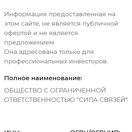
ИНН:
ОГРН/ОГРНИП:
7743455025
1247700535510
Контактный Telegram:
@shchukinajulia
Контактный e-mail:
silasvyazey@mail.ru
Политика в отношении
обработки персональных данных
Политика конфиденциальности