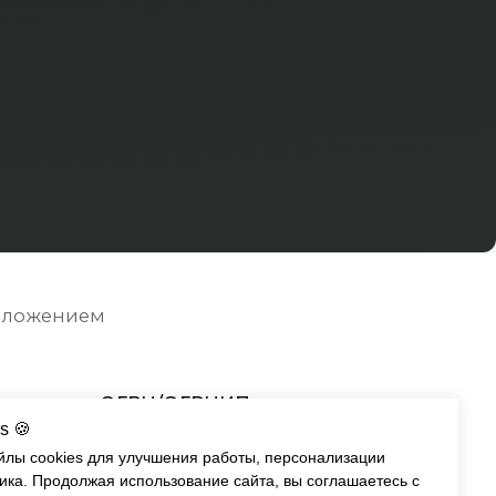
ГРН/ОГРНИП:
247700535510
ка конфиденциальности
s 🍪
йлы cookies для улучшения работы, персонализации
ика. Продолжая использование сайта, вы соглашаетесь с