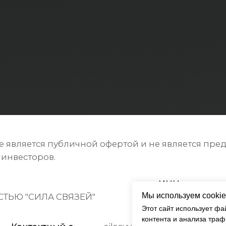
яется публичной офертой и не является предложением
торов.
ИНН:
О
СИЛА СВЯЗЕЙ"
7743455025
1
тактный e-
silasvyazey@mail.ru
l:
Полити
нных
Мы используем cookie
Этот сайт использует фа
контента и анализа траф