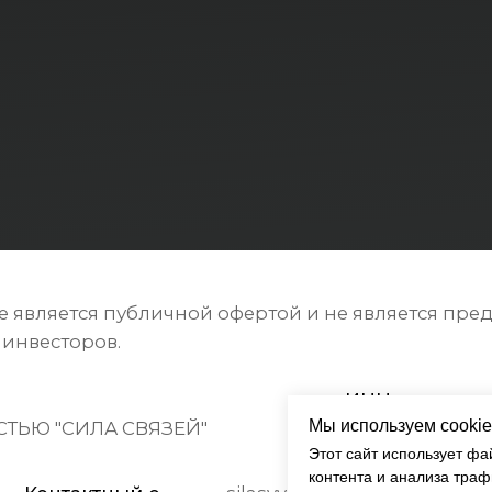
яется публичной офертой и не является предложением
торов.
ИНН:
О
СИЛА СВЯЗЕЙ"
7743455025
1
тактный e-
silasvyazey@mail.ru
l:
Полити
нных
Мы используем cookie
Этот сайт использует фа
контента и анализа траф