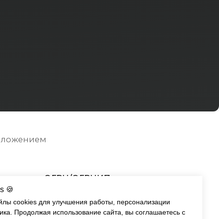
ГРН/ОГРНИП:
247700535510
ка конфиденциальности
s 🍪
йлы cookies для улучшения работы, персонализации
ика. Продолжая использование сайта, вы соглашаетесь с